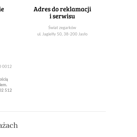
ie
Adres do reklamacji
i serwisu
Świat zegarków
ul. Jagiełły 50, 38-200 Jasło
0 0012
ością
iem.
02 512
ażach