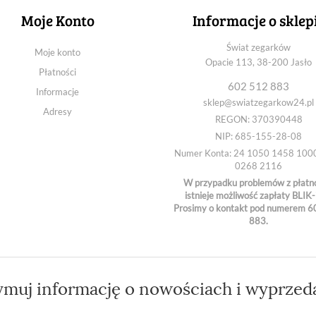
Moje Konto
Informacje o sklep
Świat zegarków
Moje konto
Opacie 113, 38-200 Jasło
Płatności
602 512 883
Informacje
sklep@swiatzegarkow24.pl
Adresy
REGON: 370390448
NIP: 685-155-28-08
Numer Konta: 24 1050 1458 100
0268 2116
W przypadku problemów z płatn
istnieje możliwość zapłaty BLIK-
Prosimy o kontakt pod numerem 6
883.
ymuj informację o nowościach i wyprzed