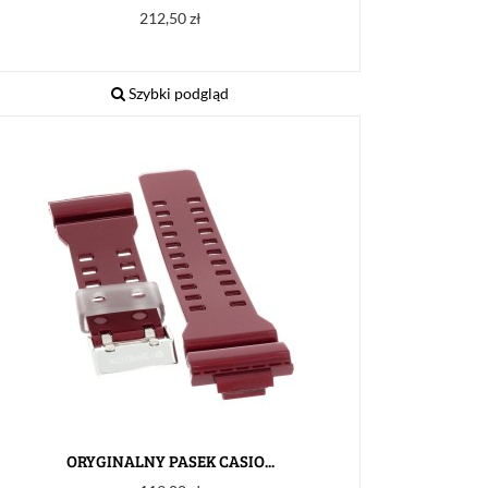
Cena
212,50 zł
Szybki podgląd
ORYGINALNY PASEK CASIO...