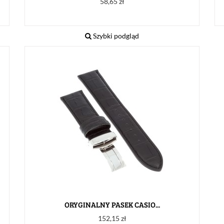
Cena
58,65 zł
Szybki podgląd
ORYGINALNY PASEK CASIO...
Cena
152,15 zł