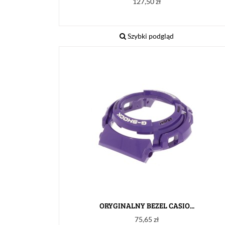
Cena
127,50 zł
Szybki podgląd
ORYGINALNY BEZEL CASIO...
Cena
75,65 zł