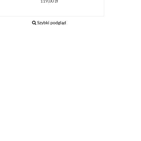
Cena
119,00 zł
Szybki podgląd