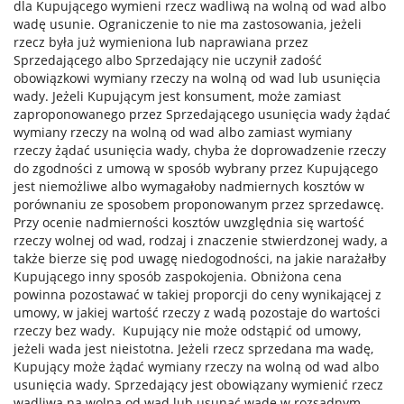
dla Kupującego wymieni rzecz wadliwą na wolną od wad albo
wadę usunie. Ograniczenie to nie ma zastosowania, jeżeli
rzecz była już wymieniona lub naprawiana przez
Sprzedającego albo Sprzedający nie uczynił zadość
obowiązkowi wymiany rzeczy na wolną od wad lub usunięcia
wady. Jeżeli Kupującym jest konsument, może zamiast
zaproponowanego przez Sprzedającego usunięcia wady żądać
wymiany rzeczy na wolną od wad albo zamiast wymiany
rzeczy żądać usunięcia wady, chyba że doprowadzenie rzeczy
do zgodności z umową w sposób wybrany przez Kupującego
jest niemożliwe albo wymagałoby nadmiernych kosztów w
porównaniu ze sposobem proponowanym przez sprzedawcę.
Przy ocenie nadmierności kosztów uwzględnia się wartość
rzeczy wolnej od wad, rodzaj i znaczenie stwierdzonej wady, a
także bierze się pod uwagę niedogodności, na jakie narażałby
Kupującego inny sposób zaspokojenia. Obniżona cena
powinna pozostawać w takiej proporcji do ceny wynikającej z
umowy, w jakiej wartość rzeczy z wadą pozostaje do wartości
rzeczy bez wady. Kupujący nie może odstąpić od umowy,
jeżeli wada jest nieistotna. Jeżeli rzecz sprzedana ma wadę,
Kupujący może żądać wymiany rzeczy na wolną od wad albo
usunięcia wady. Sprzedający jest obowiązany wymienić rzecz
wadliwą na wolną od wad lub usunąć wadę w rozsądnym