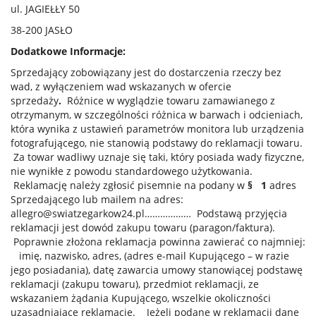
ul. JAGIEŁŁY 50
38-200 JASŁO
Dodatkowe Informacje:
Sprzedający zobowiązany jest do dostarczenia rzeczy bez
wad, z wyłączeniem wad wskazanych w ofercie
sprzedaży
.
Różnice w wyglądzie towaru zamawianego z
otrzymanym, w szczególności różnica w barwach i odcieniach,
która wynika z ustawień parametrów monitora lub urządzenia
fotografującego, nie stanowią podstawy do reklamacji towaru.
Za towar wadliwy uznaje się taki, który posiada wady fizyczne,
nie wynikłe z powodu standardowego użytkowania.
Reklamację należy zgłosić pisemnie na podany w
§ 1
adres
Sprzedającego lub mailem na adres:
allegro@swiatzegarkow24.pl……………… Podstawą przyjęcia
reklamacji jest dowód zakupu towaru (paragon/faktura).
Poprawnie złożona reklamacja powinna zawierać co najmniej:
imię, nazwisko, adres, (adres e-mail Kupującego – w razie
jego posiadania), datę zawarcia umowy stanowiącej podstawę
reklamacji (zakupu towaru), przedmiot reklamacji, ze
wskazaniem żądania Kupującego, wszelkie okoliczności
uzasadniające reklamację. Jeżeli podane w reklamacji dane