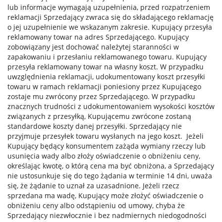
lub informacje wymagają uzupełnienia, przed rozpatrzeniem
reklamacji Sprzedający zwraca się do składającego reklamację
o jej uzupełnienie we wskazanym zakresie. Kupujący przesyła
reklamowany towar na adres Sprzedającego. Kupujący
zobowiązany jest dochować należytej staranności w
zapakowaniu i przesłaniu reklamowanego towaru. Kupujący
przesyła reklamowany towar na własny koszt. W przypadku
uwzględnienia reklamacji, udokumentowany koszt przesyłki
towaru w ramach reklamacji poniesiony przez Kupującego
zostaje mu zwrócony przez Sprzedającego. W przypadku
znacznych trudności z udokumentowaniem wysokości kosztów
związanych z przesyłką, Kupującemu zwrócone zostaną
standardowe koszty danej przesyłki. Sprzedający nie
przyjmuje przesyłek towaru wysłanych na jego koszt. Jeżeli
Kupujący będący konsumentem zażąda wymiany rzeczy lub
usunięcia wady albo złoży oświadczenie o obniżeniu ceny,
określając kwotę, o którą cena ma być obniżona, a Sprzedający
nie ustosunkuje się do tego żądania w terminie 14 dni, uważa
się, że żądanie to uznał za uzasadnione. Jeżeli rzecz
sprzedana ma wadę, Kupujący może złożyć oświadczenie o
obniżeniu ceny albo odstąpieniu od umowy, chyba że
Sprzedający niezwłocznie i bez nadmiernych niedogodności