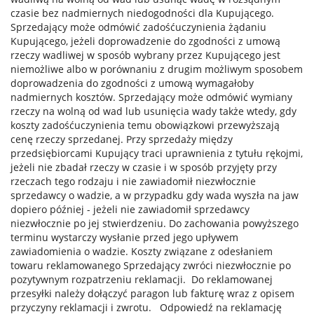
czasie bez nadmiernych niedogodności dla Kupującego.
Sprzedający może odmówić zadośćuczynienia żądaniu
Kupującego, jeżeli doprowadzenie do zgodności z umową
rzeczy wadliwej w sposób wybrany przez Kupującego jest
niemożliwe albo w porównaniu z drugim możliwym sposobem
doprowadzenia do zgodności z umową wymagałoby
nadmiernych kosztów. Sprzedający może odmówić wymiany
rzeczy na wolną od wad lub usunięcia wady także wtedy, gdy
koszty zadośćuczynienia temu obowiązkowi przewyższają
cenę rzeczy sprzedanej. Przy sprzedaży między
przedsiębiorcami Kupujący traci uprawnienia z tytułu rękojmi,
jeżeli nie zbadał rzeczy w czasie i w sposób przyjęty przy
rzeczach tego rodzaju i nie zawiadomił niezwłocznie
sprzedawcy o wadzie, a w przypadku gdy wada wyszła na jaw
dopiero później - jeżeli nie zawiadomił sprzedawcy
niezwłocznie po jej stwierdzeniu. Do zachowania powyższego
terminu wystarczy wysłanie przed jego upływem
zawiadomienia o wadzie. Koszty związane z odesłaniem
towaru reklamowanego Sprzedający zwróci niezwłocznie po
pozytywnym rozpatrzeniu reklamacji. Do reklamowanej
przesyłki należy dołączyć paragon lub fakturę wraz z opisem
przyczyny reklamacji i zwrotu. Odpowiedź na reklamację