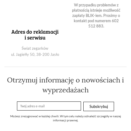
W przypadku problemów z
FNR1Q00AW0
płatnością istnieje możliwość
FUN3T003B0
zapłaty BLIK-iem. Prosimy o
FUNG2001B0
kontakt pod numerem 602
FUNG2002W0
512 883.
RA-AB0007B19B
Adres do reklamacji
RA-AB0010S19B
i serwisu
RA-AB0013B19B
RA-AG0010S10B
Świat zegarków
RA-AP0003S10B
ul. Jagiełły 50, 38-200 Jasło
RA-AR0005Y10B
SEM78002WB
SQC0U004B0
SQC0U005F0
Otrzymuj informację o nowościach i
wyprzedażach
Możesz zrezygnować w każdej chwili. W tym celu należy odnaleźć szczegóły w naszej
informacji prawnej.