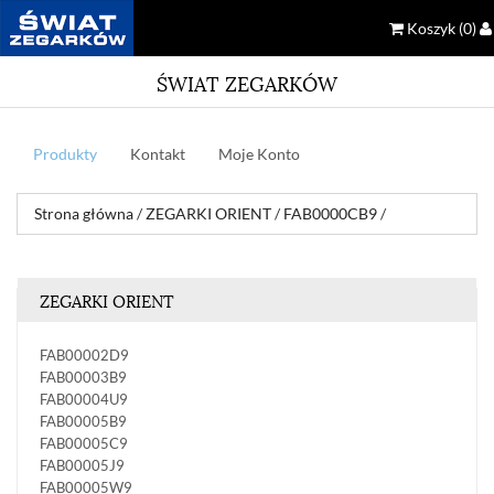
Koszyk
(0)
ŚWIAT ZEGARKÓW
Produkty
Kontakt
Moje Konto
Strona główna
/
ZEGARKI ORIENT
/
FAB0000CB9
/
ZEGARKI ORIENT
FAB00002D9
FAB00003B9
FAB00004U9
FAB00005B9
FAB00005C9
FAB00005J9
FAB00005W9