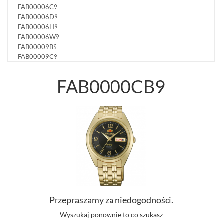
FAB00006C9
FAB00006D9
FAB00006H9
FAB00006W9
FAB00009B9
FAB00009C9
FAB00009D9
FAB00009L9
FAB0000CB9
FAB00009P9
FAB0000AB9
FAB0000AL9
FAB0000BC9
FAB0000BF9
FAB0000CB9
FAB0000DB9
FAB0000EB9
FAB0000EC9
FAB0000ED9
FAB0000EW9
FAB0000FW9
Przepraszamy za niedogodności.
FAB0B001D9
Wyszukaj ponownie to co szukasz
FAB0B002W9