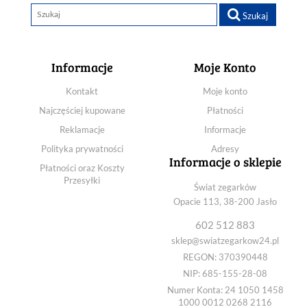
FAB0B004W9
Szukaj
FAC00004B0
FAC00009N0
FAC08004D0
FAG00003W0
Informacje
Moje Konto
FAG02005W0
FEM6Q00DF9
Kontakt
Moje konto
FEM75001BW
Najczęściej kupowane
Płatności
FEM7J003B9
FEM7J004D9
Reklamacje
Informacje
FER27005W0
Polityka prywatności
Adresy
FER27006B0
Informacje o sklepie
Płatności oraz Koszty
FER27007W0
Przesyłki
FER27009B0
Świat zegarków
FER2700AW0
Opacie 113, 38-200 Jasło
FERAS004W0
FEU00002BW
602 512 883
FEU00002FW
sklep@swiatzegarkow24.pl
FEU00002WW
REGON: 370390448
FEU00008BW
NIP: 685-155-28-08
FEU07004UX
Numer Konta: 24 1050 1458
FEU07008DX
1000 0012 0268 2116
FKU00002D0