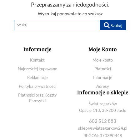
BUDZIK XONIX 930 ZIELONY
Przepraszamy za niedogodności.
BUDZIK XONIX GHY-2303 CZARNY
Wyszukaj ponownie to co szukasz
BUDZIK XONIX GHY-510 BIAŁY
BUDZIK XONIX GHY-510 NIEBIESKI
Szukaj
BUDZIK XONIX GHY-510 ZIELONY
BUDZIKI XONIX GHY-510 CZARNY
BUDZIKI XONIX GHY-510 RÓŻOWY
Informacje
Moje Konto
Kontakt
Moje konto
Najczęściej kupowane
Płatności
Reklamacje
Informacje
Polityka prywatności
Adresy
Informacje o sklepie
Płatności oraz Koszty
Przesyłki
Świat zegarków
Opacie 113, 38-200 Jasło
602 512 883
sklep@swiatzegarkow24.pl
REGON: 370390448