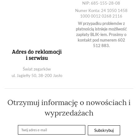
NIP: 685-155-28-08
Numer Konta: 24 1050 1458
1000 0012 0268 2116
W przypadku problemów z
płatnością istnieje możliwość
zapłaty BLIK-iem. Prosimy o
kontakt pod numerem 602
512 883.
Adres do reklamacji
i serwisu
Świat zegarków
ul. Jagiełły 50, 38-200 Jasło
Otrzymuj informację o nowościach i
wyprzedażach