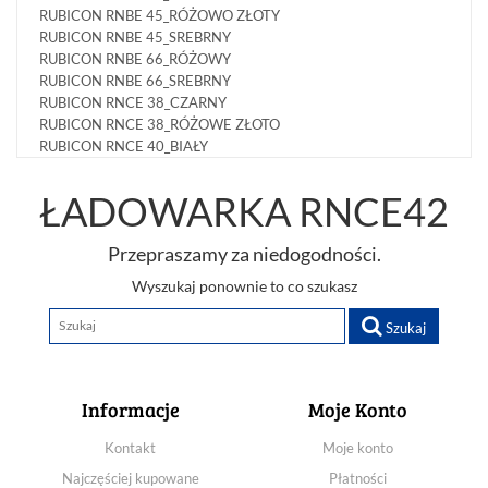
RUBICON RNBE 45_RÓŻOWO ZŁOTY
RUBICON RNBE 45_SREBRNY
RUBICON RNBE 66_RÓŻOWY
RUBICON RNBE 66_SREBRNY
RUBICON RNCE 38_CZARNY
RUBICON RNCE 38_RÓŻOWE ZŁOTO
RUBICON RNCE 40_BIAŁY
RUBICON RNCE 40_CZARNY
RUBICON RNCE 40_NIEBIESKI
ŁADOWARKA RNCE42
RUBICON RNCE 41_CZARNY
RUBICON RNCE 42_CZARNY
Przepraszamy za niedogodności.
RUBICON RNCE 42_RÓŻOWY
RUBICON RNCE 42_ZIELONY
Wyszukaj ponownie to co szukasz
RUBICON RNCE 43_CZARNY
RUBICON RNCE 44_CZARNY
Szukaj
RUBICON RNCE 55_CZARNY
RUBICON RNCE 56_CZARNY
RUBICON RNCE 56_NIEBIESKI
Informacje
Moje Konto
RUBICON RNCE 56_SREBRNY
RUBICON RNCE 57_CZARNY
Kontakt
Moje konto
RUBICON RNCE 57_NIEBIESKI
RUBICON RNCE 57_RÓŻOWY
Najczęściej kupowane
Płatności