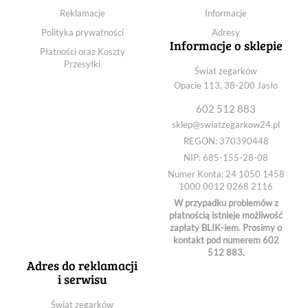
RUBICON RNCE 57_SREBRNY
Reklamacje
Informacje
RUBICON RNCE 58 BIAŁY
RUBICON RNCE 58 CZARNY
Polityka prywatności
Adresy
Informacje o sklepie
RUBICON RNCE 60 CZARNY
Płatności oraz Koszty
ŁADOWARKA RNAE36
Przesyłki
Świat zegarków
ŁADOWARKA RNCE40
Opacie 113, 38-200 Jasło
ŁADOWARKA RNCE41
ŁADOWARKA RNCE42
602 512 883
ŁADOWARKA RNCE57
sklep@swiatzegarkow24.pl
ŁADOWARKA RNCE61
REGON: 370390448
NIP: 685-155-28-08
Numer Konta: 24 1050 1458
1000 0012 0268 2116
W przypadku problemów z
płatnością istnieje możliwość
zapłaty BLIK-iem. Prosimy o
kontakt pod numerem 602
512 883.
Adres do reklamacji
i serwisu
Świat zegarków