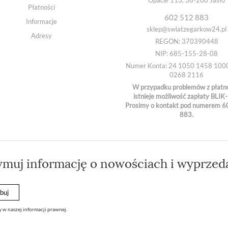
Płatności
602 512 883
Informacje
sklep@swiatzegarkow24.pl
Adresy
REGON: 370390448
NIP: 685-155-28-08
Numer Konta: 24 1050 1458 100
0268 2116
W przypadku problemów z płatn
istnieje możliwość zapłaty BLIK-
Prosimy o kontakt pod numerem 6
883.
ymuj informację o nowościach i wyprzed
 w naszej informacji prawnej.