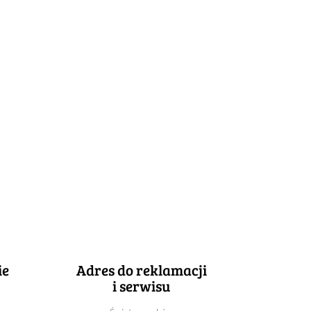
ie
Adres do reklamacji
i serwisu