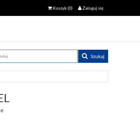
Koszyk
(0)
Zaloguj się
Szukaj
EL
ie