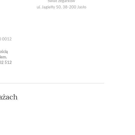
Świat zegarków
ul. Jagiełły 50, 38-200 Jasło
0 0012
ością
iem.
02 512
ażach