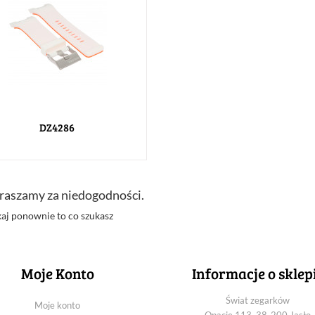
DZ4286
raszamy za niedogodności.
aj ponownie to co szukasz
Moje Konto
Informacje o sklep
Świat zegarków
Moje konto
Opacie 113, 38-200 Jasło