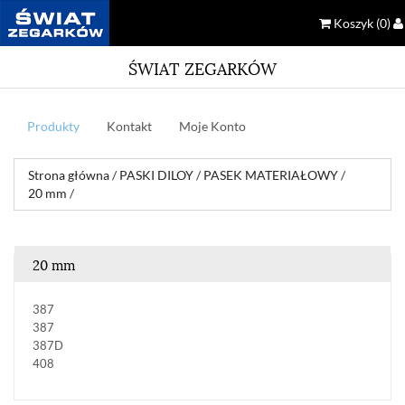
Koszyk
(0)
ŚWIAT ZEGARKÓW
Produkty
Kontakt
Moje Konto
Strona główna
/
PASKI DILOY
/
PASEK MATERIAŁOWY
/
20 mm
/
20 mm
387
387
387D
408