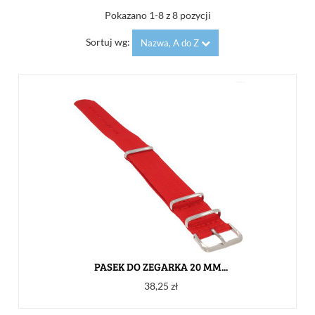
Pokazano 1-8 z 8 pozycji
Sortuj wg:
Nazwa, A do Z
PASEK DO ZEGARKA 20 MM...
Cena
38,25 zł