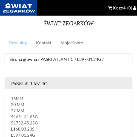
Koszyk
(0)
ŚWIAT ZEGARKÓW
Produkty
Kontakt
Moje Konto
Strona główna
/
PASKI ATLANTIC
/
L397.01.24G
/
PASKI ATLANTIC
16MM
20 MM
22 MM
51651.41.65G
51752.45.25G
L168.03.20S
L397.01.24G