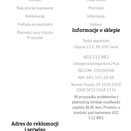
Najczęściej kupowane
Płatności
Reklamacje
Informacje
Polityka prywatności
Adresy
Informacje o sklepie
Płatności oraz Koszty
Przesyłki
Świat zegarków
Opacie 113, 38-200 Jasło
602 512 883
sklep@swiatzegarkow24.pl
REGON: 370390448
NIP: 685-155-28-08
Numer Konta: 24 1050 1458
1000 0012 0268 2116
W przypadku problemów z
płatnością istnieje możliwość
zapłaty BLIK-iem. Prosimy o
kontakt pod numerem 602
512 883.
Adres do reklamacji
i serwisu