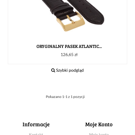
ORYGINALNY PASEK ATLANTIC...
Cena
126,65 zł
Szybki podgląd
Pokazano 1-1 z 1 pozycji
Informacje
Moje Konto
Kontakt
Moje konto