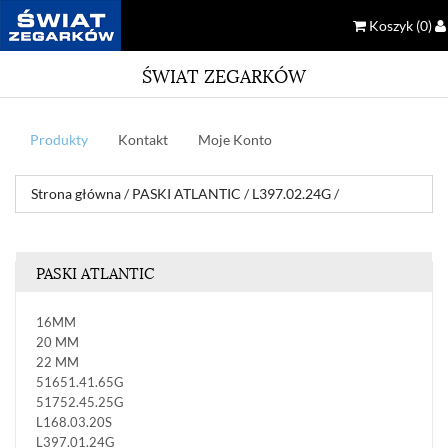
Koszyk
(0)
ŚWIAT ZEGARKÓW
Produkty
Kontakt
Moje Konto
Strona główna
/
PASKI ATLANTIC
/
L397.02.24G
/
PASKI ATLANTIC
16MM
20 MM
22 MM
51651.41.65G
51752.45.25G
L168.03.20S
L397.01.24G