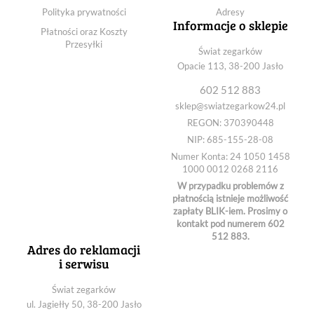
Polityka prywatności
Adresy
Informacje o sklepie
Płatności oraz Koszty
Przesyłki
Świat zegarków
Opacie 113, 38-200 Jasło
602 512 883
sklep@swiatzegarkow24.pl
REGON: 370390448
NIP: 685-155-28-08
Numer Konta: 24 1050 1458
1000 0012 0268 2116
W przypadku problemów z
płatnością istnieje możliwość
zapłaty BLIK-iem. Prosimy o
kontakt pod numerem 602
512 883.
Adres do reklamacji
i serwisu
Świat zegarków
ul. Jagiełły 50, 38-200 Jasło